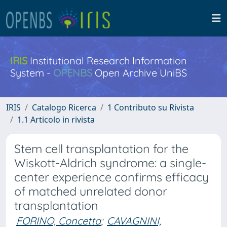
IRIS
Institutional Research Information
System -
OPENBS
Open Archive UniBS
IRIS
Catalogo Ricerca
1 Contributo su Rivista
1.1 Articolo in rivista
Stem cell transplantation for the
Wiskott-Aldrich syndrome: a single-
center experience confirms efficacy
of matched unrelated donor
transplantation
FORINO, Concetta
;
CAVAGNINI,