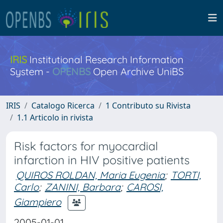
IRIS
Institutional Research Information
System -
OPENBS
Open Archive UniBS
IRIS
Catalogo Ricerca
1 Contributo su Rivista
1.1 Articolo in rivista
Risk factors for myocardial
infarction in HIV positive patients
QUIROS ROLDAN, Maria Eugenia
;
TORTI,
Carlo
;
ZANINI, Barbara
;
CAROSI,
Giampiero
2005-01-01