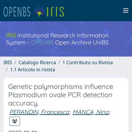
IRIS
Institutional Research Information
System -
OPENBS
Open Archive UniBS
IRIS
Catalogo Ricerca
1 Contributo su Rivista
1.1 Articolo in rivista
Genetic polymorphisms influence
Plasmodium ovale PCR detection
accuracy.
PERANDIN, Francesca
;
MANCA, Nino
;