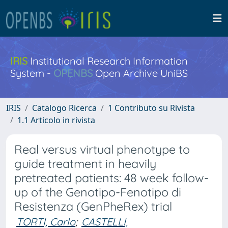
IRIS
Institutional Research Information
System -
OPENBS
Open Archive UniBS
IRIS
Catalogo Ricerca
1 Contributo su Rivista
1.1 Articolo in rivista
Real versus virtual phenotype to
guide treatment in heavily
pretreated patients: 48 week follow-
up of the Genotipo-Fenotipo di
Resistenza (GenPheRex) trial
TORTI, Carlo
;
CASTELLI,