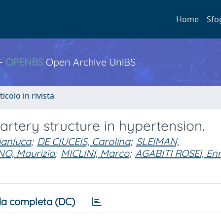
Home
Sfo
 -
OPENBS
Open Archive UniBS
ticolo in rivista
artery structure in hypertension.
ianluca
;
DE CIUCEIS, Carolina
;
SLEIMAN,
O, Maurizio
;
MICLINI, Marco
;
AGABITI ROSEI, Enr
a completa (DC)