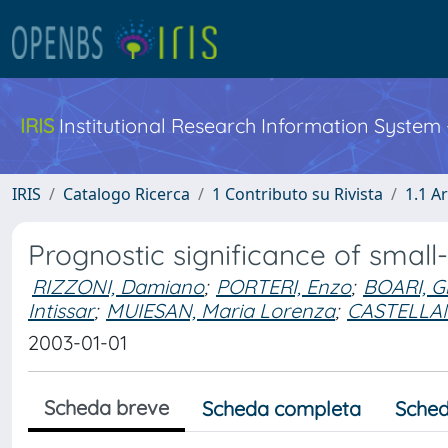
IRIS
Institutional Research Information System
IRIS
Catalogo Ricerca
1 Contributo su Rivista
1.1 Ar
Prognostic significance of small-
RIZZONI, Damiano
;
PORTERI, Enzo
;
BOARI, G
Intissar
;
MUIESAN, Maria Lorenza
;
CASTELLAN
2003-01-01
Scheda breve
Scheda completa
Sched