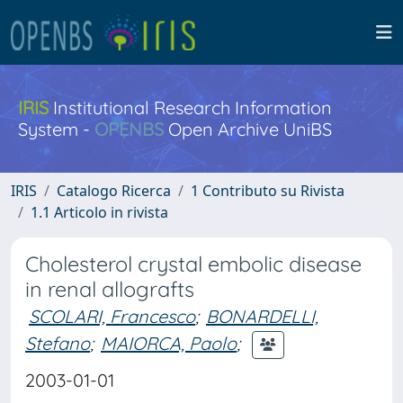
IRIS
Institutional Research Information
System -
OPENBS
Open Archive UniBS
IRIS
Catalogo Ricerca
1 Contributo su Rivista
1.1 Articolo in rivista
Cholesterol crystal embolic disease
in renal allografts
SCOLARI, Francesco
;
BONARDELLI,
Stefano
;
MAIORCA, Paolo
;
2003-01-01