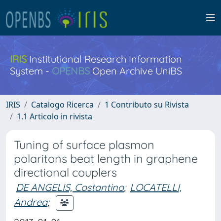
IRIS
Institutional Research Information
System -
OPENBS
Open Archive UniBS
IRIS
Catalogo Ricerca
1 Contributo su Rivista
1.1 Articolo in rivista
Tuning of surface plasmon
polaritons beat length in graphene
directional couplers
DE ANGELIS, Costantino
;
LOCATELLI,
Andrea
;