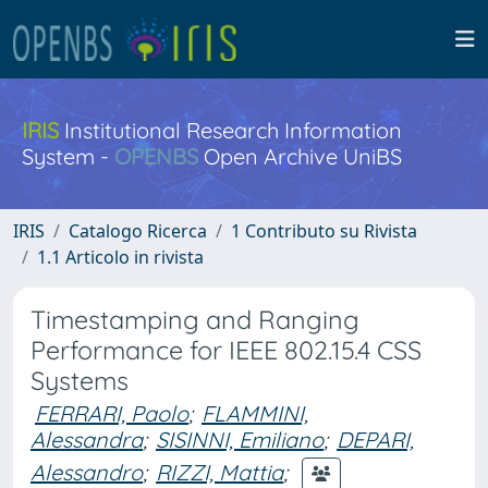
IRIS
Institutional Research Information
System -
OPENBS
Open Archive UniBS
IRIS
Catalogo Ricerca
1 Contributo su Rivista
1.1 Articolo in rivista
Timestamping and Ranging
Performance for IEEE 802.15.4 CSS
Systems
FERRARI, Paolo
;
FLAMMINI,
Alessandra
;
SISINNI, Emiliano
;
DEPARI,
Alessandro
;
RIZZI, Mattia
;