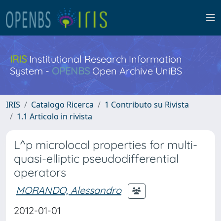
IRIS
Institutional Research Information
System -
OPENBS
Open Archive UniBS
IRIS
Catalogo Ricerca
1 Contributo su Rivista
1.1 Articolo in rivista
L^p microlocal properties for multi-
quasi-elliptic pseudodifferential
operators
MORANDO, Alessandro
2012-01-01