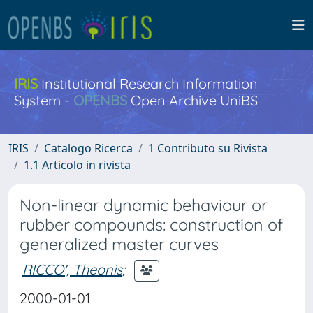
IRIS
Institutional Research Information
System -
OPENBS
Open Archive UniBS
IRIS
Catalogo Ricerca
1 Contributo su Rivista
1.1 Articolo in rivista
Non-linear dynamic behaviour or
rubber compounds: construction of
generalized master curves
RICCO', Theonis
;
2000-01-01