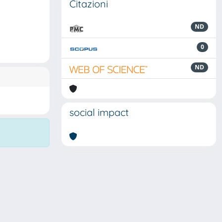
Citazioni
ND
0
ND
social impact