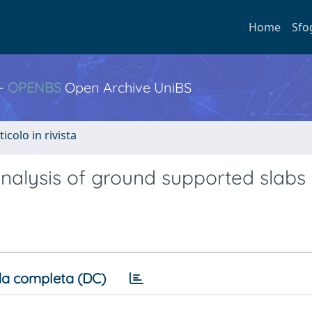
Home
Sfo
 -
OPENBS
Open Archive UniBS
ticolo in rivista
nalysis of ground supported slabs
a completa (DC)