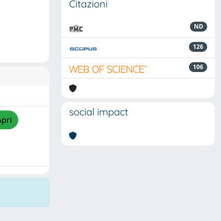
Citazioni
ND
126
106
social impact
Apri