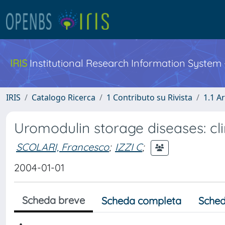
IRIS
Institutional Research Information System
IRIS
Catalogo Ricerca
1 Contributo su Rivista
1.1 Ar
Uromodulin storage diseases: cl
SCOLARI, Francesco
;
IZZI C
;
2004-01-01
Scheda breve
Scheda completa
Sched