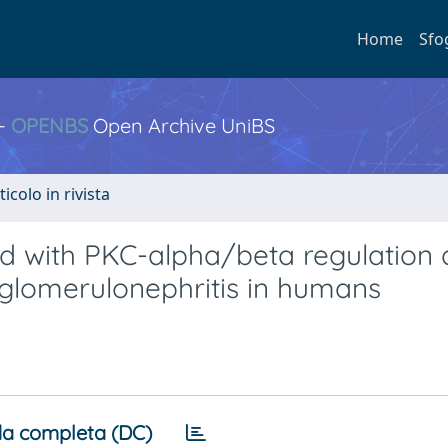
Home
Sfo
 -
OPENBS
Open Archive UniBS
ticolo in rivista
ted with PKC-alpha/beta regulation
lomerulonephritis in humans
a completa (DC)