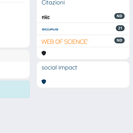
Citazioni
ND
21
ND
social impact