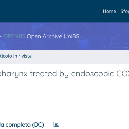
Home
Sfo
 -
OPENBS
Open Archive UniBS
ticolo in rivista
opharynx treated by endoscopic CO
a completa (DC)