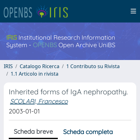
IRIS
Institutional Research Information
System -
OPENBS
Open Archive UniBS
IRIS
Catalogo Ricerca
1 Contributo su Rivista
1.1 Articolo in rivista
Inherited forms of IgA nephropathy.
SCOLARI, Francesco
2003-01-01
Scheda breve
Scheda completa