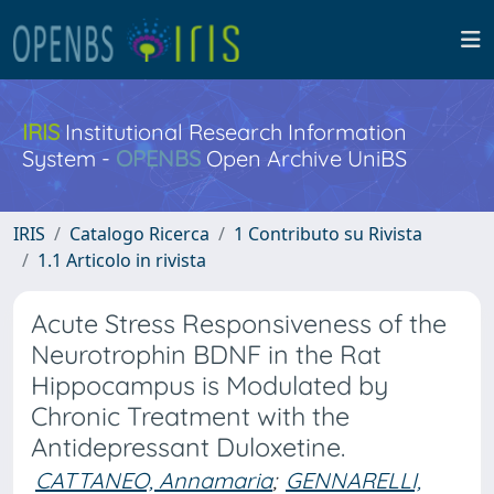
IRIS
Institutional Research Information
System -
OPENBS
Open Archive UniBS
IRIS
Catalogo Ricerca
1 Contributo su Rivista
1.1 Articolo in rivista
Acute Stress Responsiveness of the
Neurotrophin BDNF in the Rat
Hippocampus is Modulated by
Chronic Treatment with the
Antidepressant Duloxetine.
CATTANEO, Annamaria
;
GENNARELLI,