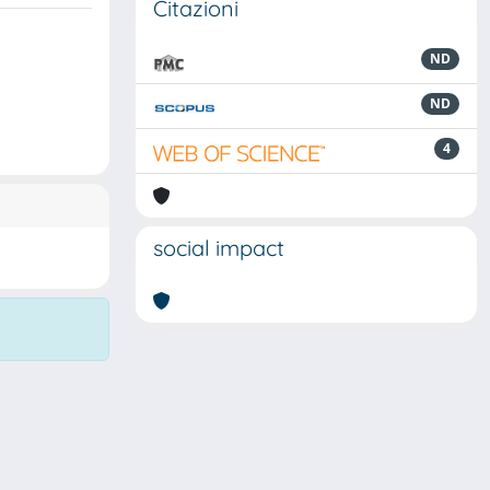
Citazioni
ND
ND
4
social impact