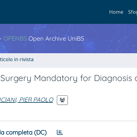
Home
Sfo
 -
OPENBS
Open Archive UniBS
ticolo in rivista
Surgery Mandatory for Diagnosis 
CIANI, PIER PAOLO
a completa (DC)