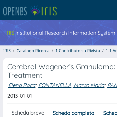
IRIS
Institutional Research Information System
IRIS
Catalogo Ricerca
1 Contributo su Rivista
1.1 Ar
Cerebral Wegener’s Granuloma: 
Treatment
Elena Roca
;
FONTANELLA, Marco Maria
;
PAN
2013-01-01
Scheda breve
Scheda completa
Sched