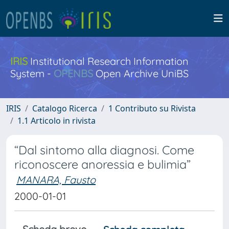
IRIS
Institutional Research Information
System -
OPENBS
Open Archive UniBS
IRIS
Catalogo Ricerca
1 Contributo su Rivista
1.1 Articolo in rivista
“Dal sintomo alla diagnosi. Come
riconoscere anoressia e bulimia”
MANARA, Fausto
2000-01-01