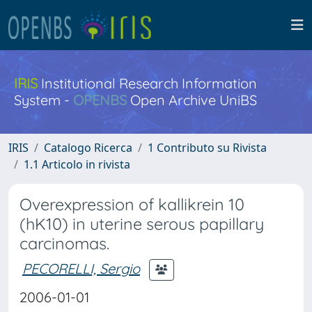
IRIS
Institutional Research Information
System -
OPENBS
Open Archive UniBS
IRIS
Catalogo Ricerca
1 Contributo su Rivista
1.1 Articolo in rivista
Overexpression of kallikrein 10
(hK10) in uterine serous papillary
carcinomas.
PECORELLI, Sergio
2006-01-01