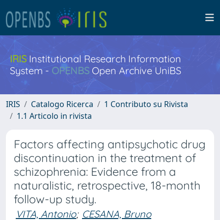
IRIS
Institutional Research Information
System -
OPENBS
Open Archive UniBS
IRIS
Catalogo Ricerca
1 Contributo su Rivista
1.1 Articolo in rivista
Factors affecting antipsychotic drug
discontinuation in the treatment of
schizophrenia: Evidence from a
naturalistic, retrospective, 18-month
follow-up study.
VITA, Antonio
;
CESANA, Bruno