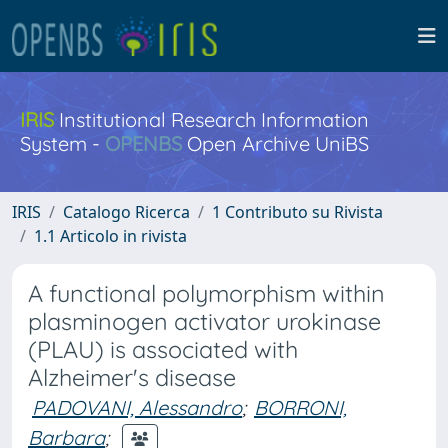
IRIS
Institutional Research Information
System -
OPENBS
Open Archive UniBS
IRIS
Catalogo Ricerca
1 Contributo su Rivista
1.1 Articolo in rivista
A functional polymorphism within
plasminogen activator urokinase
(PLAU) is associated with
Alzheimer's disease
PADOVANI, Alessandro
;
BORRONI,
Barbara
;