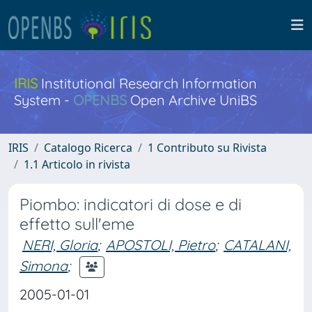
IRIS
Institutional Research Information
System -
OPENBS
Open Archive UniBS
IRIS
Catalogo Ricerca
1 Contributo su Rivista
1.1 Articolo in rivista
Piombo: indicatori di dose e di
effetto sull'eme
NERI, Gloria
;
APOSTOLI, Pietro
;
CATALANI,
Simona
;
2005-01-01