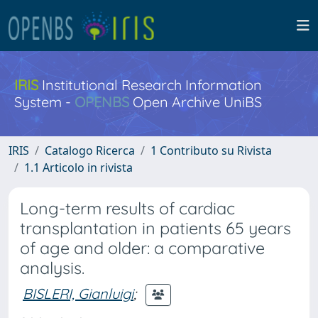
IRIS
Institutional Research Information
System -
OPENBS
Open Archive UniBS
IRIS
Catalogo Ricerca
1 Contributo su Rivista
1.1 Articolo in rivista
Long-term results of cardiac
transplantation in patients 65 years
of age and older: a comparative
analysis.
BISLERI, Gianluigi
;