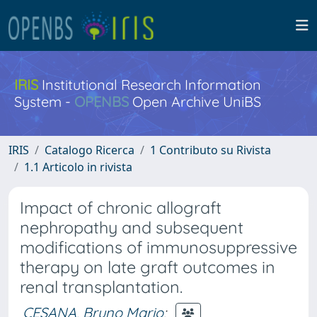
IRIS
Institutional Research Information
System -
OPENBS
Open Archive UniBS
IRIS
Catalogo Ricerca
1 Contributo su Rivista
1.1 Articolo in rivista
Impact of chronic allograft
nephropathy and subsequent
modifications of immunosuppressive
therapy on late graft outcomes in
renal transplantation.
CESANA, Bruno Mario
;