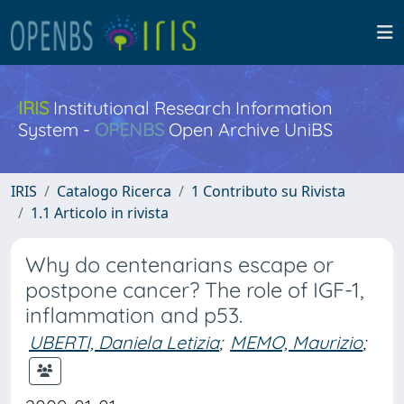
IRIS
Institutional Research Information
System -
OPENBS
Open Archive UniBS
IRIS
Catalogo Ricerca
1 Contributo su Rivista
1.1 Articolo in rivista
Why do centenarians escape or
postpone cancer? The role of IGF-1,
inflammation and p53.
UBERTI, Daniela Letizia
;
MEMO, Maurizio
;