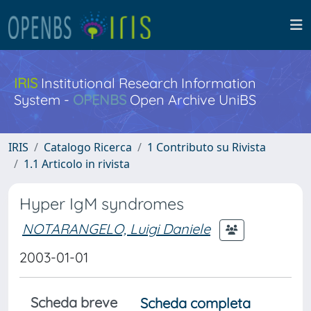
IRIS
Institutional Research Information
System -
OPENBS
Open Archive UniBS
IRIS
Catalogo Ricerca
1 Contributo su Rivista
1.1 Articolo in rivista
Hyper IgM syndromes
NOTARANGELO, Luigi Daniele
2003-01-01
Scheda breve
Scheda completa