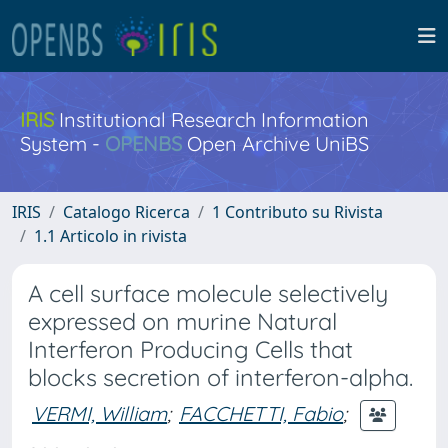
IRIS
Institutional Research Information
System -
OPENBS
Open Archive UniBS
IRIS
Catalogo Ricerca
1 Contributo su Rivista
1.1 Articolo in rivista
A cell surface molecule selectively
expressed on murine Natural
Interferon Producing Cells that
blocks secretion of interferon-alpha.
VERMI, William
;
FACCHETTI, Fabio
;