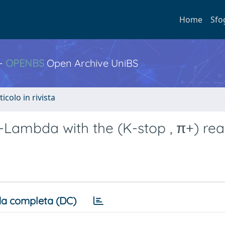
Home
Sfo
 -
OPENBS
Open Archive UniBS
ticolo in rivista
ambda with the (K-stop , π+) rea
a completa (DC)