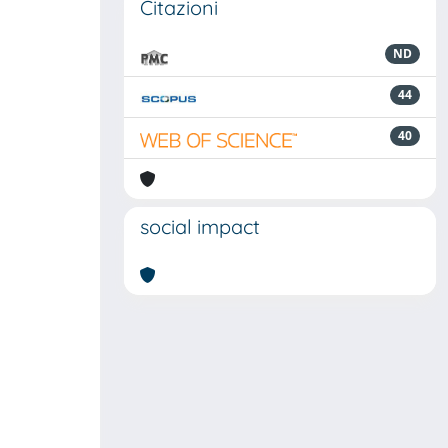
Citazioni
ND
44
40
social impact