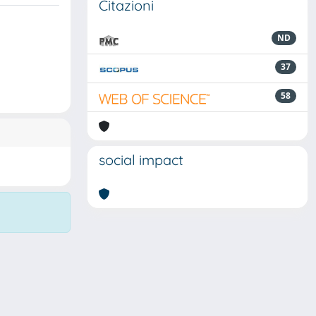
Citazioni
ND
37
58
social impact