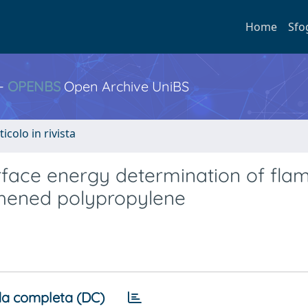
Home
Sfo
 -
OPENBS
Open Archive UniBS
ticolo in rivista
urface energy determination of fla
ghened polypropylene
a completa (DC)