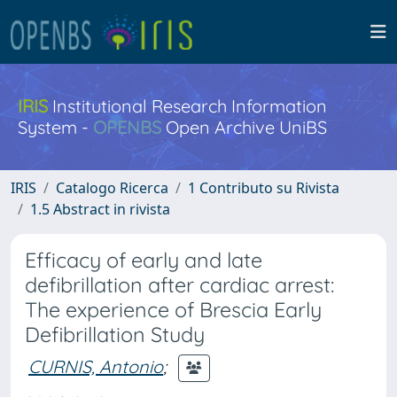
IRIS
Institutional Research Information
System -
OPENBS
Open Archive UniBS
IRIS
Catalogo Ricerca
1 Contributo su Rivista
1.5 Abstract in rivista
Efficacy of early and late
defibrillation after cardiac arrest:
The experience of Brescia Early
Defibrillation Study
CURNIS, Antonio
;