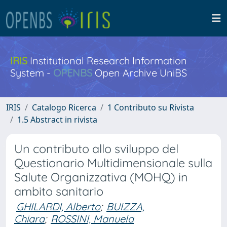
IRIS
Institutional Research Information
System -
OPENBS
Open Archive UniBS
IRIS
Catalogo Ricerca
1 Contributo su Rivista
1.5 Abstract in rivista
Un contributo allo sviluppo del
Questionario Multidimensionale sulla
Salute Organizzativa (MOHQ) in
ambito sanitario
GHILARDI, Alberto
;
BUIZZA,
Chiara
;
ROSSINI, Manuela