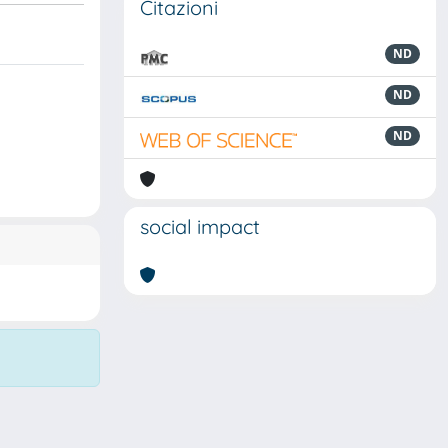
Citazioni
ND
ND
ND
social impact