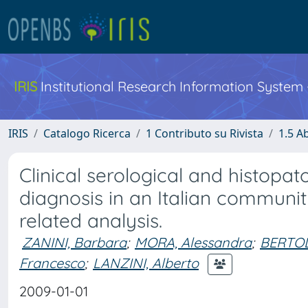
IRIS
Institutional Research Information System
IRIS
Catalogo Ricerca
1 Contributo su Rivista
1.5 Ab
Clinical serological and histopat
diagnosis in an Italian communit
related analysis.
ZANINI, Barbara
;
MORA, Alessandra
;
BERTOL
Francesco
;
LANZINI, Alberto
2009-01-01