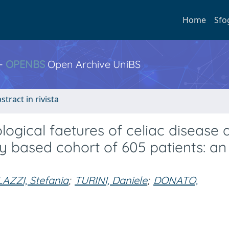
Home
Sfo
 -
OPENBS
Open Archive UniBS
stract in rivista
ological faetures of celiac disease 
y based cohort of 605 patients: an
AZZI, Stefania
;
TURINI, Daniele
;
DONATO,