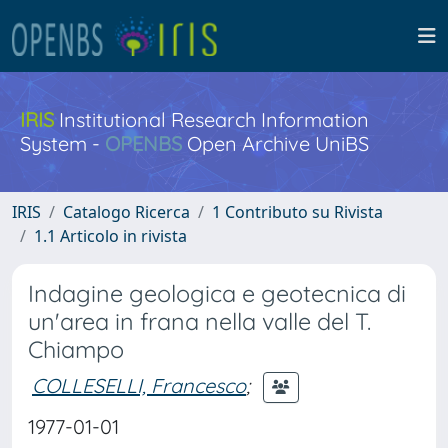
IRIS
Institutional Research Information
System -
OPENBS
Open Archive UniBS
IRIS
Catalogo Ricerca
1 Contributo su Rivista
1.1 Articolo in rivista
Indagine geologica e geotecnica di
un'area in frana nella valle del T.
Chiampo
COLLESELLI, Francesco
;
1977-01-01