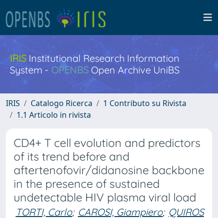
IRIS
Institutional Research Information
System -
OPENBS
Open Archive UniBS
IRIS
Catalogo Ricerca
1 Contributo su Rivista
1.1 Articolo in rivista
CD4+ T cell evolution and predictors
of its trend before and
aftertenofovir/didanosine backbone
in the presence of sustained
undetectable HIV plasma viral load
TORTI, Carlo
;
CAROSI, Giampiero
;
QUIROS