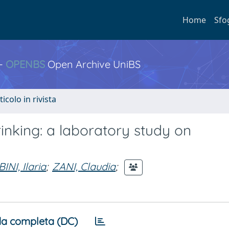
Home
Sfo
 -
OPENBS
Open Archive UniBS
ticolo in rivista
inking: a laboratory study on
INI, Ilaria
;
ZANI, Claudia
;
a completa (DC)