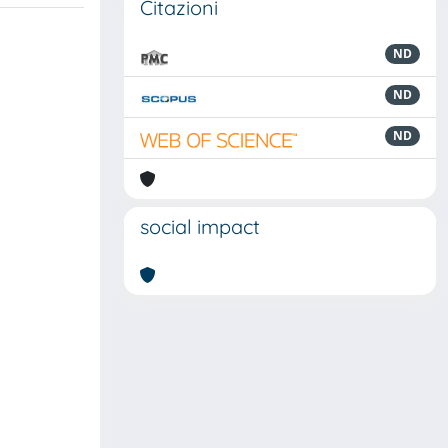
Citazioni
ND
ND
ND
social impact