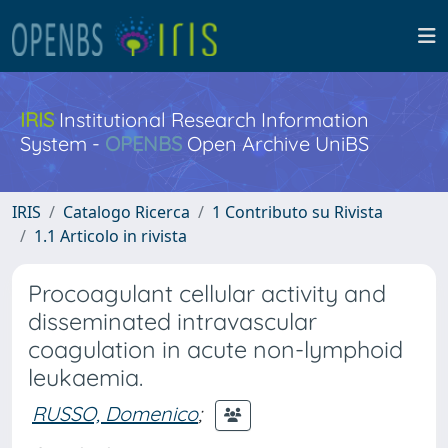
IRIS
Institutional Research Information
System -
OPENBS
Open Archive UniBS
IRIS
Catalogo Ricerca
1 Contributo su Rivista
1.1 Articolo in rivista
Procoagulant cellular activity and
disseminated intravascular
coagulation in acute non-lymphoid
leukaemia.
RUSSO, Domenico
;