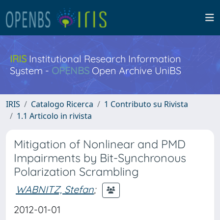
IRIS
Institutional Research Information
System -
OPENBS
Open Archive UniBS
IRIS
Catalogo Ricerca
1 Contributo su Rivista
1.1 Articolo in rivista
Mitigation of Nonlinear and PMD
Impairments by Bit-Synchronous
Polarization Scrambling
WABNITZ, Stefan
;
2012-01-01