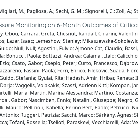
gliari, M.; Pagliosa, A.; Sechi, G. M.; Signorelli, C.; Zoli, A.; S
ssure Monitoring on 6-Month Outcomes of Critically
y, Obou; Carrara, Greta; Chesnut, Randall; Chiarini, Valenti
s; Lazar, Isaac; Lemeshow, Stanley; Mikaszewska-Sokolewicz,
ido; Null, Null; Agostini, Fulvio; Ajmone-Cat, Claudio; Bassi,
; Bonucci, Paola; Bottazzi, Andrea; Calamai, Italo; Calicchio,
n, Ezio; Csato, Gabor; Cseplo, Peter; Curto, Francesco; Dąbro
areno; Fassini, Paola; Ferri, Enrico; Filekovic, Suada; Fiore
o, Stefania; Gyulai, Rita; Hadash, Amir; Hribar, Renata; Ili
Darja; Vaggelis, Volakakis; Szaszi, Adrienn Kitti; Kompan, Jan
artelli, Maria; Martin, Marina Alessandra; Martino, Costanza
ardai, Gabor; Nascimben, Ennio; Natalini, Giuseppe; Negro,
i, Mauro; Pellicioli, Isabella; Perino Bert, Paolo; Petrucci, Ni
ntonio; Ruggeri, Patrizia; Sacchi, Marco; Sárkány, Ágnes; S
ca; Tofani, Rossella; Tselioti, Paraskevi; Vecchiarelli, Ada; V