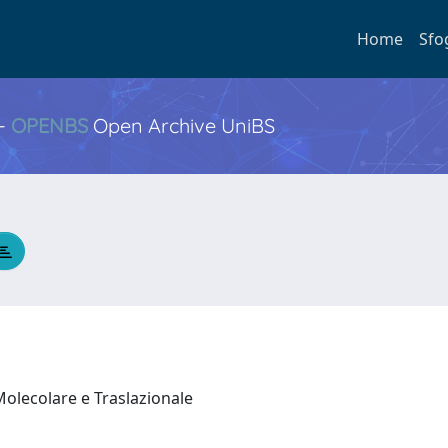
Home
Sfo
 -
OPENBS
Open Archive UniBS
Molecolare e Traslazionale