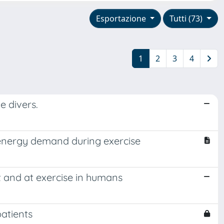
Esportazione
Tutti (73)
1
2
3
4
e divers.
 energy demand during exercise
t and at exercise in humans
patients