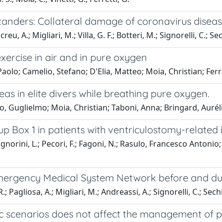
anders: Collateral damage of coronavirus diseas
eu, A.; Migliari, M.; Villa, G. F.; Botteri, M.; Signorelli, C.; Sec
ercise in air and in pure oxygen
Paolo; Camelio, Stefano; D'Elia, Matteo; Moia, Christian; Fer
as in elite divers while breathing pure oxygen.
, Guglielmo; Moia, Christian; Taboni, Anna; Bringard, Auréli
up Box 1 in patients with ventriculostomy-related i
Signorini, L.; Pecori, F.; Fagoni, N.; Rasulo, Francesco Antonio
mergency Medical System Network before and du
.; Pagliosa, A.; Migliari, M.; Andreassi, A.; Signorelli, C.; Sech
scenarios does not affect the management of pati