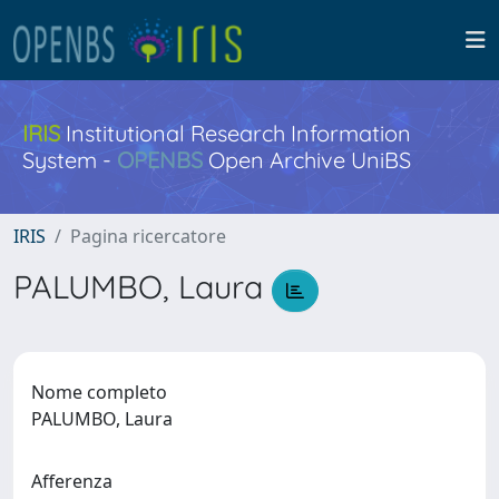
IRIS
Institutional Research Information
System -
OPENBS
Open Archive UniBS
IRIS
Pagina ricercatore
PALUMBO, Laura
Nome completo
PALUMBO, Laura
Afferenza