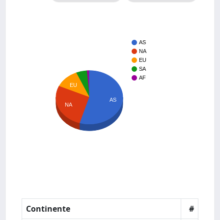
AS
NA
EU
SA
AF
EU
AS
NA
Continente
#