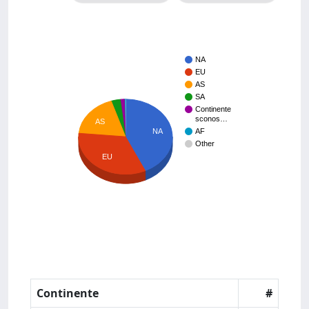
NA
EU
AS
SA
Continente
sconos…
AS
NA
AF
Other
EU
Continente
#