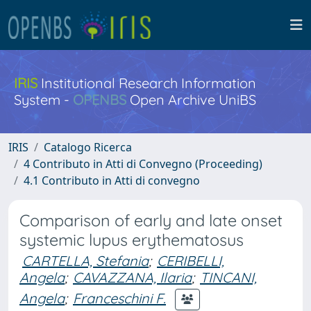
IRIS
Institutional Research Information
System -
OPENBS
Open Archive UniBS
IRIS
Catalogo Ricerca
4 Contributo in Atti di Convegno (Proceeding)
4.1 Contributo in Atti di convegno
Comparison of early and late onset
systemic lupus erythematosus
CARTELLA, Stefania
;
CERIBELLI,
Angela
;
CAVAZZANA, Ilaria
;
TINCANI,
Angela
;
Franceschini F.