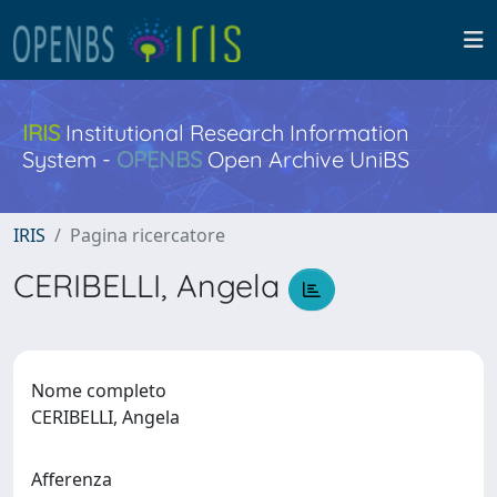
IRIS
Institutional Research Information
System -
OPENBS
Open Archive UniBS
IRIS
Pagina ricercatore
CERIBELLI, Angela
Nome completo
CERIBELLI, Angela
Afferenza