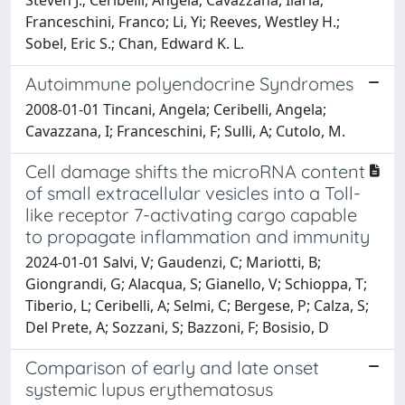
Franceschini, Franco; Li, Yi; Reeves, Westley H.;
Sobel, Eric S.; Chan, Edward K. L.
Autoimmune polyendocrine Syndromes
2008-01-01 Tincani, Angela; Ceribelli, Angela;
Cavazzana, I; Franceschini, F; Sulli, A; Cutolo, M.
Cell damage shifts the microRNA content
of small extracellular vesicles into a Toll-
like receptor 7-activating cargo capable
to propagate inflammation and immunity
2024-01-01 Salvi, V; Gaudenzi, C; Mariotti, B;
Giongrandi, G; Alacqua, S; Gianello, V; Schioppa, T;
Tiberio, L; Ceribelli, A; Selmi, C; Bergese, P; Calza, S;
Del Prete, A; Sozzani, S; Bazzoni, F; Bosisio, D
Comparison of early and late onset
systemic lupus erythematosus