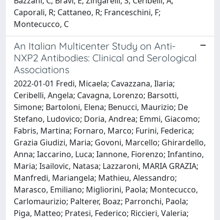
Bazzani, C; Bravi, E; Zingarelli, S; Ceribelli, A;
Caporali, R; Cattaneo, R; Franceschini, F;
Montecucco, C
An Italian Multicenter Study on Anti-
NXP2 Antibodies: Clinical and Serological
Associations
2022-01-01 Fredi, Micaela; Cavazzana, Ilaria;
Ceribelli, Angela; Cavagna, Lorenzo; Barsotti,
Simone; Bartoloni, Elena; Benucci, Maurizio; De
Stefano, Ludovico; Doria, Andrea; Emmi, Giacomo;
Fabris, Martina; Fornaro, Marco; Furini, Federica;
Grazia Giudizi, Maria; Govoni, Marcello; Ghirardello,
Anna; Iaccarino, Luca; Iannone, Fiorenzo; Infantino,
Maria; Isailovic, Natasa; Lazzaroni, MARIA GRAZIA;
Manfredi, Mariangela; Mathieu, Alessandro;
Marasco, Emiliano; Migliorini, Paola; Montecucco,
Carlomaurizio; Palterer, Boaz; Parronchi, Paola;
Piga, Matteo; Pratesi, Federico; Riccieri, Valeria;