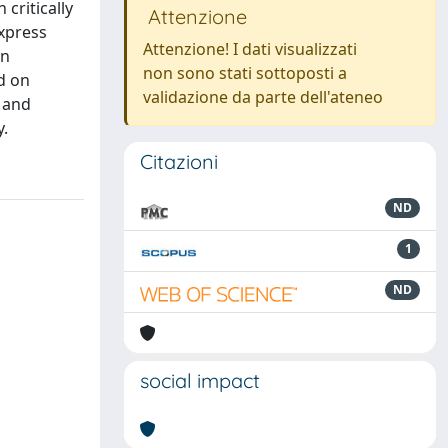
 critically
Attenzione
express
Attenzione! I dati visualizzati
on
non sono stati sottoposti a
d on
validazione da parte dell'ateneo
 and
y.
Citazioni
ND
1
ND
social impact