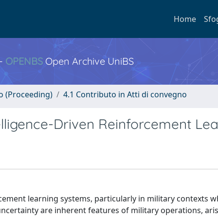
Home
Sfo
 -
OPENBS
Open Archive UniBS
no (Proceeding)
4.1 Contributo in Atti di convegno
elligence-Driven Reinforcement Le
ement learning systems, particularly in military contexts 
certainty are inherent features of military operations, ari