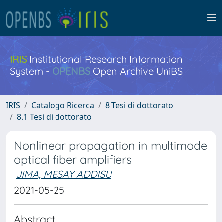
IRIS
Institutional Research Information
System -
OPENBS
Open Archive UniBS
IRIS
Catalogo Ricerca
8 Tesi di dottorato
8.1 Tesi di dottorato
Nonlinear propagation in multimode
optical fiber amplifiers
JIMA, MESAY ADDISU
2021-05-25
Abstract