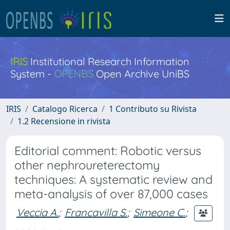
IRIS
Institutional Research Information
System -
OPENBS
Open Archive UniBS
IRIS
Catalogo Ricerca
1 Contributo su Rivista
1.2 Recensione in rivista
Editorial comment: Robotic versus
other nephroureterectomy
techniques: A systematic review and
meta-analysis of over 87,000 cases
Veccia A.
;
Francavilla S.
;
Simeone C.
;