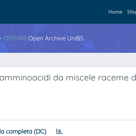
Home
Sfo
 -
OPENBS
Open Archive UniBS
-amminoacidi da miscele raceme d
a completa (DC)