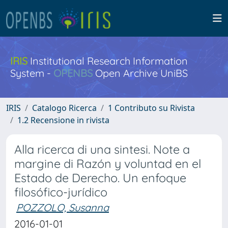
IRIS
Institutional Research Information
System -
OPENBS
Open Archive UniBS
IRIS
Catalogo Ricerca
1 Contributo su Rivista
1.2 Recensione in rivista
Alla ricerca di una sintesi. Note a
margine di Razón y voluntad en el
Estado de Derecho. Un enfoque
filosófico-jurídico
POZZOLO, Susanna
2016-01-01