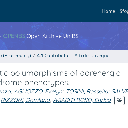
Home
Sfo
 -
OPENBS
Open Archive UniBS
no (Proceeding)
4.1 Contributo in Atti di convegno
tic polymorphisms of adrenergic
ndrome phenotypes.
enza
;
AGLIOZZO, Evelyn
;
TOSINI, Rossella
;
SALVE
RIZZONI, Damiano
;
AGABITI ROSEI, Enrico