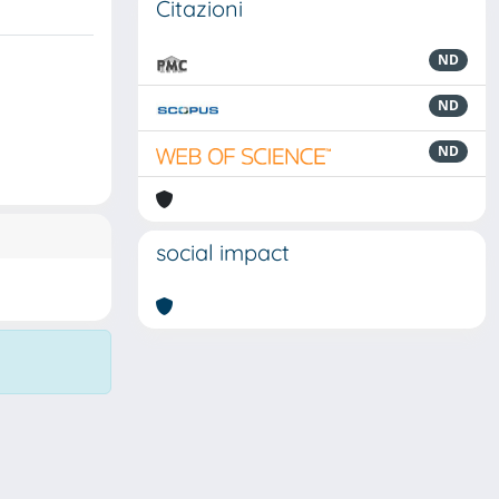
Citazioni
ND
ND
ND
social impact