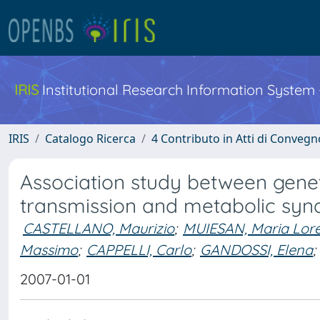
IRIS
Institutional Research Information System
IRIS
Catalogo Ricerca
4 Contributo in Atti di Conveg
Association study between gene
transmission and metabolic sy
CASTELLANO, Maurizio
;
MUIESAN, Maria Lor
Massimo
;
CAPPELLI, Carlo
;
GANDOSSI, Elena
;
2007-01-01