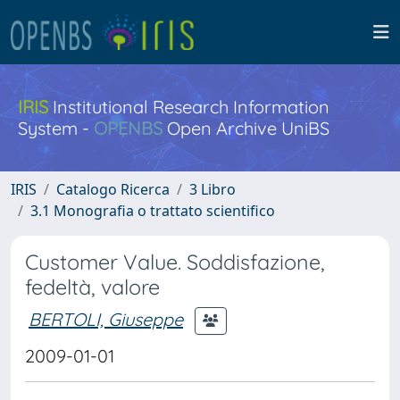
IRIS
Institutional Research Information
System -
OPENBS
Open Archive UniBS
IRIS
Catalogo Ricerca
3 Libro
3.1 Monografia o trattato scientifico
Customer Value. Soddisfazione,
fedeltà, valore
BERTOLI, Giuseppe
2009-01-01